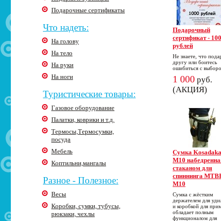
Подарочные сертификаты
Что надеть:
Подарочный
сертификат - 10
На голову
рублей
На тело
Не знаете, что пода
другу или боитесь
На руки
ошибиться с выбор
На ноги
1 000
руб.
(АКЦИЯ)
Туристические товары:
Газовое оборудование
Палатки, коврики и т.д.
Термосы,Термосумки,
посуда
Мебель
Cумка Kosadak
M10 набедренна
Коптильни,мангалы
стаканом для
спиннинга MTB
Разное - Полезное:
M10
Весы
Сумка с жёстким
держателем для уд
Коробки, сумки, тубусы,
и коробкой для при
обладает полным
рюкзаки, чехлы
функционалом для