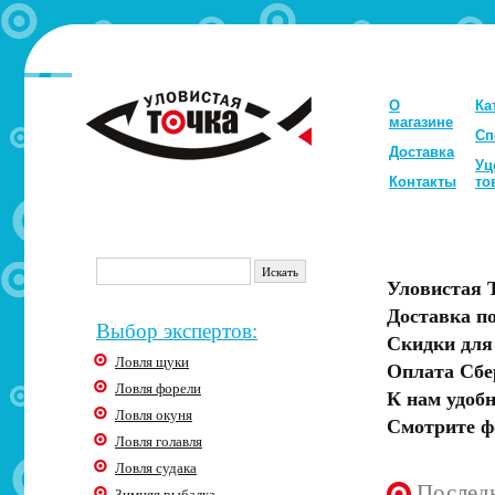
О
Ка
магазине
Сп
Доставка
Уц
Контакты
то
Уловистая 
Доставка по
Выбор экспертов:
Скидки для
Ловля щуки
Оплата Сбе
Ловля форели
К нам удобн
Ловля окуня
Смотрите ф
Ловля голавля
Ловля судака
Послед
Зимняя рыбалка