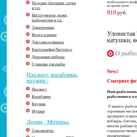
необходимого комф
Подсаки, багорики, садки
во время ловли
и т.п.
810
руб.
Инструменты, ножи,
рыбочистки и т.п.
Электроника
Уловистая 
Видео и книги
катушки, 
Для самоделкиных
Картография Navionics
О рыбол
Дорожные наборы
Сушилки для рыбы
New!
Нахлыст, кораблики,
кружки :
Смотрите фо
Нахлыст
Наш рыболовный
Кораблики
рыболовного кл
Кружки
У нашего рыболо
Мушки
огромным числом
проверять и кач
Лодки - Моторы:
воблеры, блесны,
многие рыбаки п
Спасжилеты
совершенствоват
проверенные.