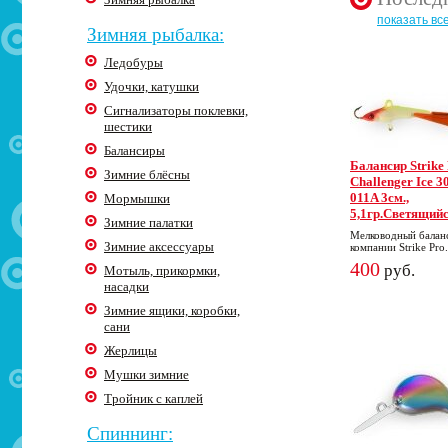
показать вс
Зимняя рыбалка:
Ледобуры
Удочки, катушки
Сигнализаторы поклевки,
шестики
Балансиры
Балансир Strike
Зимние блёсны
Challenger Ice 30
011A 3cм.,
Мормышки
5,1гр.Светящий
Зимние палатки
Мелководный балан
Зимние аксессуары
компании Strike Pro.
400
руб.
Мотыль, прикормки,
насадки
Зимние ящики, коробки,
сани
Жерлицы
Мушки зимние
Тройник с каплей
Спиннинг: