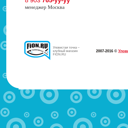
8 903
765-yy-yy
менеджер Москва
Уловистая точка –
2007-2016 ©
Улов
клубный магазин
FION.RU