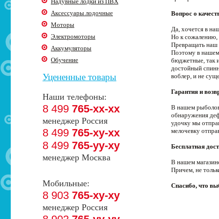
Надувные лодки из ПВХ
Аксессуары лодочные
Вопрос о качест
Моторы
Да, хочется в н
Электромоторы
Но к сожалению, 
Превращать наш 
Аккумуляторы
Поэтому в нашем
Обучение
бюджетные, так 
достойный спинни
Уцененные товары
воблер, и не сущ
Гарантия и возв
Наши телефоны:
8 499
765-xx-xx
В нашем рыболовн
обнаружения деф
менеджер Россия
удочку мы отпра
8 499
765-xy-xx
мелочевку отпра
8 499
765-yy-xy
Бесплатная дост
менеджер Москва
В нашем магазин
Причем, не толь
Мобильные:
Спасибо, что в
8 903
765-xy-xy
менеджер Россия