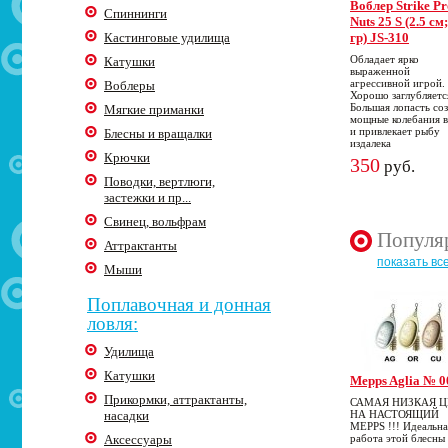
Воблер Strike Pr
Спиннинги
Nuts 25 S (2.5 см
Кастинговые удилища
гр) JS-310
Обладает ярко
Катушки
выраженной
агрессивной игрой.
Воблеры
Хорошо заглубляетс
Большая лопасть со
Мягкие приманки
мощные колебания 
и привлекает рыбу
Блесны и вращалки
издалека
Крючки
350
руб.
Поводки, вертлюги,
застежки и пр...
Свинец, вольфрам
Популя
Аттрактанты
показать вс
Мыши
Поплавочная и донная
ловля:
Удилища
Катушки
Mepps Aglia № 0
Прикормки, аттрактанты,
САМАЯ НИЗКАЯ 
насадки
НА НАСТОЯЩИЙ
MEPPS !!! Идеальна
Аксессуары
работа этой блесны