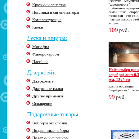
известна - моментал
Крючки и оснастки
"заводимость" и
стабильное вращени
Поплавки и сигнализаторы
самой низкой скоро
проводки - это один
Комплектующие
главных плюсов это
модели.
Квоки
109
руб.
Леска и шнуры:
Монофил
Флюорокарбон
Плетёнка
Нейзильбер (нов
Джеркбейт:
серебро) лист 0.
мм, 12х5 см
Джеркбейты
для изготовления
Джерковые палки
"серебряных" блесе
99
Другие приманки
руб.
Оснащение
Подарочные товары:
Воблеры эксклюзив
Подарочные наборы
Подарки и сувениры