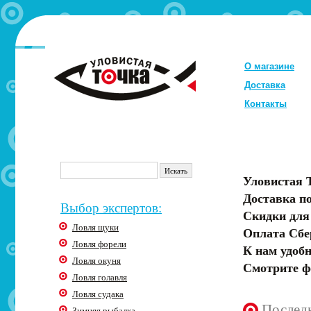
О магазине
Доставка
Контакты
Уловистая 
Доставка по
Выбор экспертов:
Скидки для
Ловля щуки
Оплата Сбе
Ловля форели
К нам удобн
Ловля окуня
Смотрите ф
Ловля голавля
Ловля судака
Послед
Зимняя рыбалка