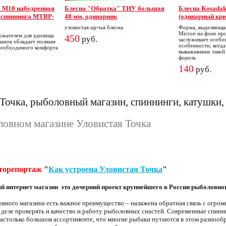
 M10 набедренная
Блесна "Обратка" ТИУ большая
Блесна Kosadak
я спиннинга MTBP-
48 мм, одинарник
(одинарный кр
уловистая щучья блесна.
Форма, выделяющая
Micron на фоне пр
ржателем для удилища
450
руб.
заслуживает особог
манок обладает полным
особенности, когд
необходимого комфорта
вываживание такой
форель.
140
руб.
Точка, рыболовный магазин, спиннинги, катушки,
овном магазине Уловистая Точка
торепортаж
"
Как устроена Уловистая Точка
"
 интернет магазин это дочерний проект крупнейшего в России рыболовно
вного магазина есть важное преимущество – налажена обратная связь с огро
деле проверять и качество и работу рыболовных снастей. Современные спиннин
настолько большом ассортименте, что многие рыбаки путаются в этом разноо