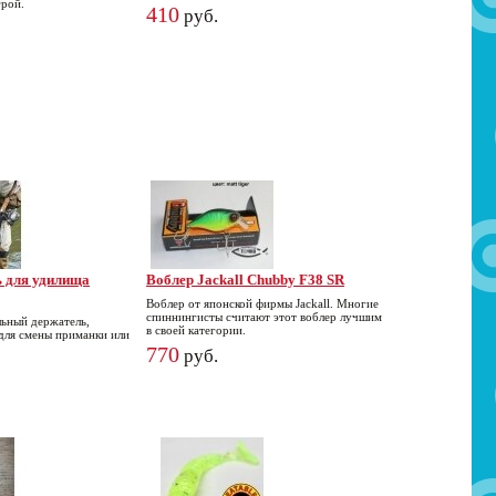
грой.
410
руб.
ь для удилища
Воблер Jackall Chubby F38 SR
Воблер от японской фирмы Jackall. Многие
спиннингисты считают этот воблер лучшим
ьный держатель,
в своей категории.
для смены приманки или
770
руб.