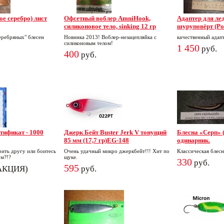
ое серебро) лист
Офсетный воблер AmniHook,
Адаптер для ле
силиконовое тело, sinking 12 гр
шуруповёрт (Ро
серебряных" блесен
Новинка 2013! Воблер-незацепляйка с
качественный адап
силиконовым телом!
1 450
руб.
400
руб.
тификат - 1000
Джерк Бейт Buster Jerk V тонущий
Блесна «Серп» 
85 мм (17,7 гр)EG-148
одинарник.
рить другу или боитесь
Очень удачный микро джеркбейт!!! Хит по
Классическая блесн
ом?!?
щуке.
330
руб.
595
(АКЦИЯ)
руб.