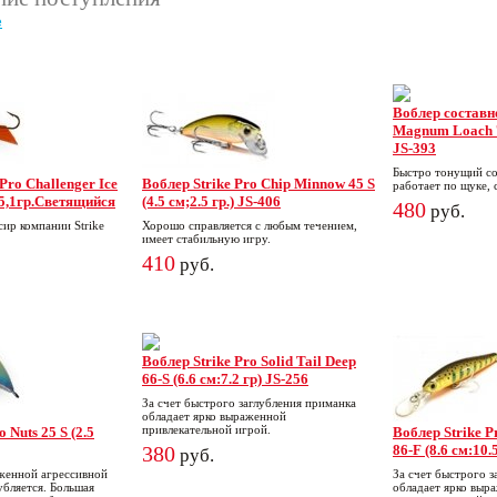
е
Воблер составно
Magnum Loach 70
JS-393
Быстро тонущий со
Pro Challenger Ice
Воблер Strike Pro Chip Minnow 45 S
работает по щуке, 
 5,1гр.Светящийся
(4.5 см;2.5 гр.) JS-406
480
руб.
ир компании Strike
Хорошо справляется с любым течением,
имеет стабильную игру.
410
руб.
Воблер Strike Pro Solid Tail Deep
66-S (6.6 см:7.2 гр) JS-256
За счет быстрого заглубления приманка
обладает ярко выраженной
привлекательной игрой.
 Nuts 25 S (2.5
Воблер Strike Pr
380
86-F (8.6 см:10.
руб.
женной агрессивной
За счет быстрого з
убляется. Большая
обладает ярко выр