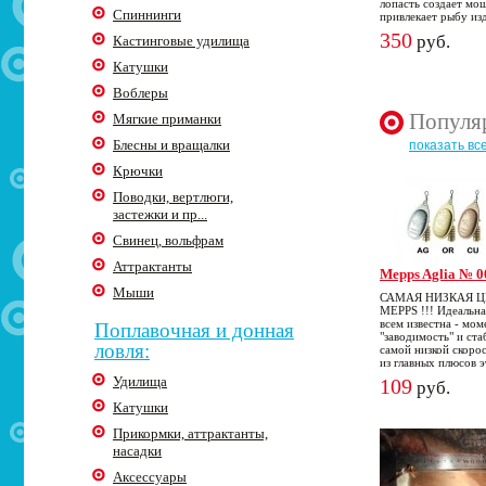
лопасть создает мо
Спиннинги
привлекает рыбу из
350
руб.
Кастинговые удилища
Катушки
Воблеры
Популя
Мягкие приманки
Блесны и вращалки
показать вс
Крючки
Поводки, вертлюги,
застежки и пр...
Свинец, вольфрам
Аттрактанты
Mepps Aglia № 0
Мыши
САМАЯ НИЗКАЯ 
MEPPS !!! Идеальна
всем известна - мом
Поплавочная и донная
"заводимость" и ст
ловля:
самой низкой скоро
из главных плюсов 
Удилища
109
руб.
Катушки
Прикормки, аттрактанты,
насадки
Аксессуары