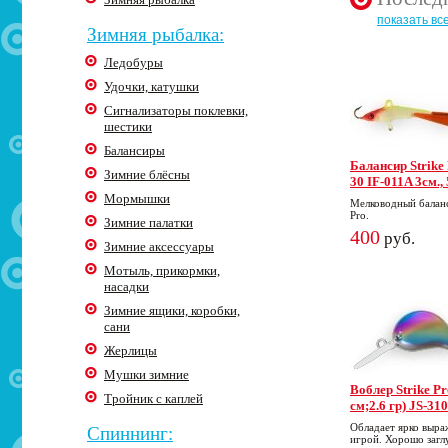
показать вс
Зимняя рыбалка:
Ледобуры
Удочки, катушки
Сигнализаторы поклевки,
шестики
Балансиры
Балансир Strike 
Зимние блёсны
30 IF-011A 3cм.,
Мормышки
Мелководный баланс
Pro.
Зимние палатки
400
руб.
Зимние аксессуары
Мотыль, прикормки,
насадки
Зимние ящики, коробки,
сани
Жерлицы
Мушки зимние
Воблер Strike Pro
Тройник с каплей
см;2.6 гр) JS-310
Обладает ярко выра
Спиннинг:
игрой. Хорошо загл