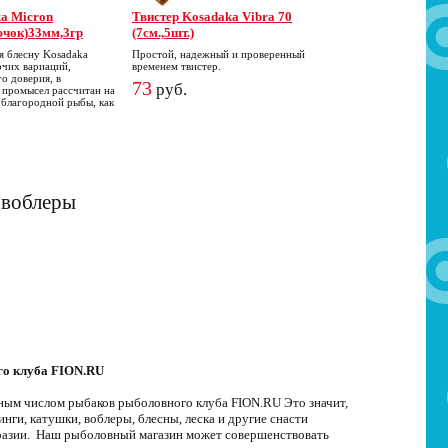
a Micron
Твистер Kosadaka Vibra 70
ючок)33мм,3гр
(7см.,5шт.)
 блесну Kosadaka
Простой, надежный и проверенный
очих вариаций,
временем твистер.
о доверия, в
73
руб.
а промысел рассчитан на
 благородной рыбы, как
 воблеры
го клуба FION.RU
мным числом рыбаков рыболовного клуба FION.RU Это значит,
ги, катушки, воблеры, блесны, леска и другие снасти
бразии. Наш рыболовный магазин может совершенствовать