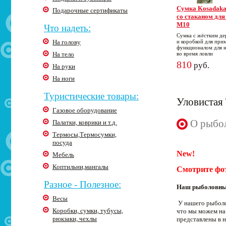
Cумка Kosadaka
Подарочные сертификаты
со стаканом дл
M10
Что надеть:
Сумка с жёстким де
На голову
и коробкой для при
функционалом для 
На тело
во время ловли
810
руб.
На руки
На ноги
Туристические товары:
Уловистая 
Газовое оборудование
О рыбол
Палатки, коврики и т.д.
Термосы,Термосумки,
посуда
New!
Мебель
Коптильни,мангалы
Смотрите фо
Разное - Полезное:
Наш рыболовный
Весы
У нашего рыболо
Коробки, сумки, тубусы,
что мы можем на 
рюкзаки, чехлы
представлены в 