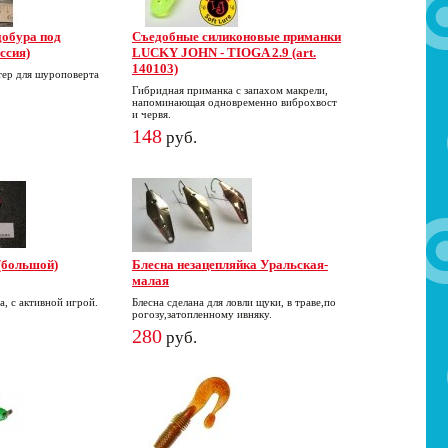
добура под
Съедобные силиконовые приманки
ссия)
LUCKY JOHN - TIOGA 2.9 (art.
140103)
тер для шуроповерта
Гибридная приманка с запахом макрели,
напоминающая одновременно виброхвост
и червя.
148
руб.
(большой)
Блесна незацепляйка Уральская-
малая
а, с активной игрой.
Блесна сделана для ловли щуки, в траве,по
рогозу,затопленному ивняку.
280
руб.