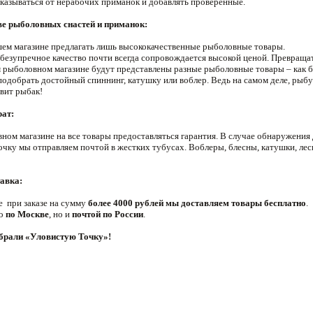
тказываться от нерабочих приманок и добавлять проверенные.
ве рыболовных снастей и приманок:
ашем магазине предлагать лишь высококачественные рыболовные товары.
безупречное качество почти всегда сопровождается высокой ценой. Превращат
 рыболовном магазине будут представлены разные рыболовные товары – как бю
одобрать достойный спиннинг, катушку или воблер. Ведь на самом деле, рыбу
вит рыбак!
рат:
ном магазине на все товары предоставляться гарантия. В случае обнаружения
очку мы отправляем почтой в жестких тубусах. Воблеры, блесны, катушки, ле
авка:
е при заказе на сумму
более 4000 рублей мы доставляем товары бесплатно
.
ко
по Москве
, но и
почтой по России
.
ыбрали «Уловистую Точку»!