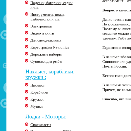
ассортимент – о
Подсаки, багорики, садки
и т.п.
Вопрос о качест
Инструменты, ножи,
рыбочистки и т.п.
Да, хочется в н
Но к сожалению, 
Электроника
Поэтому в нашем
Видео и книги
сегменте можно п
удочка». Рыбу ло
Для самоделкиных
Картография Navionics
Гарантия и возв
Дорожные наборы
В нашем рыболов
Сушилки для рыбы
Спиннинг или уд
Почты России.
Нахлыст, кораблики,
Бесплатная дост
кружки :
В нашем магазин
Нахлыст
Причем, не толь
Кораблики
Спасибо, что в
Кружки
Мушки
Лодки - Моторы:
Спасжилеты