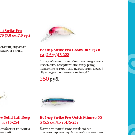
й Strike Pro
 (7.0 см;7.0 гр.)
ставник, идеально
Воблер Strike Pro Cooky 30 SP(3.0
судаку, и окуню.
см; 2.6гр.)JS-322
Cooky обладает способностью раздразнить
и заставить совершить поклевку рыбу,
поведение которой характеризуется фразой
"Преследую, но клевать не буду!"
350
руб.
o Solid Tail Deep
Воблер Strike Pro Quick Minnow 55
5 гр) JS-254
S (5.5 см;4.5 гр)JS-239
аглубления приманка
Быстро тонущий форелевый воблер
аженной
отлично справляющийся с любым течением.