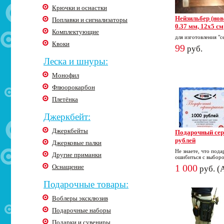
Крючки и оснастки
Нейзильбер (нов
Поплавки и сигнализаторы
0.37 мм, 12х5 см
Комплектующие
для изготовления "
Квоки
99
руб.
Леска и шнуры:
Монофил
Флюорокарбон
Плетёнка
Джеркбейт:
Джеркбейты
Подарочный сер
рублей
Джерковые палки
Не знаете, что пода
Другие приманки
ошибиться с выбор
1 000
Оснащение
руб. 
Подарочные товары:
Воблеры эксклюзив
Подарочные наборы
Подарки и сувениры