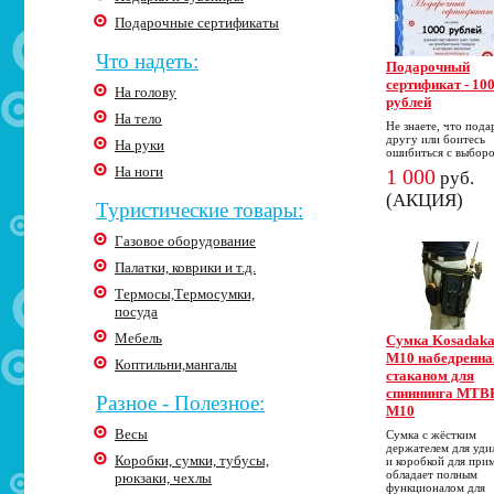
Подарочные сертификаты
Что надеть:
Подарочный
сертификат - 10
На голову
рублей
На тело
Не знаете, что пода
другу или боитесь
На руки
ошибиться с выбор
На ноги
1 000
руб.
(АКЦИЯ)
Туристические товары:
Газовое оборудование
Палатки, коврики и т.д.
Термосы,Термосумки,
посуда
Мебель
Cумка Kosadak
M10 набедренна
Коптильни,мангалы
стаканом для
спиннинга MTB
Разное - Полезное:
M10
Весы
Сумка с жёстким
держателем для уд
Коробки, сумки, тубусы,
и коробкой для при
обладает полным
рюкзаки, чехлы
функционалом для