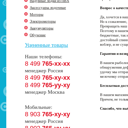
Надувные лодки из ПВХ
Аксессуары лодочные
Вопрос о качест
Моторы
Да, хочется в н
Электромоторы
Но к сожалению, 
Превращать наш 
Аккумуляторы
Поэтому в нашем
Обучение
бюджетные, так 
достойный спинни
Уцененные товары
воблер, и не сущ
Гарантия и возв
Наши телефоны:
8 499
765-xx-xx
В нашем рыболовн
обнаружения деф
менеджер Россия
удочку мы отпра
8 499
765-xy-xx
мелочевку отпра
8 499
765-yy-xy
Бесплатная дост
менеджер Москва
В нашем магазин
Причем, не толь
Мобильные:
Спасибо, что в
8 903
765-xy-xy
менеджер Россия