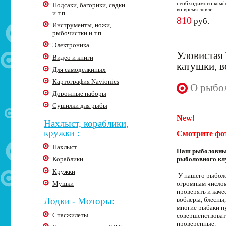
необходимого комф
Подсаки, багорики, садки
во время ловли
и т.п.
810
руб.
Инструменты, ножи,
рыбочистки и т.п.
Электроника
Уловистая 
Видео и книги
катушки, 
Для самоделкиных
Картография Navionics
О рыбол
Дорожные наборы
Сушилки для рыбы
New!
Нахлыст, кораблики,
кружки :
Смотрите фо
Нахлыст
Наш рыболовный
Кораблики
рыболовного кл
Кружки
У нашего рыболо
Мушки
огромным числом
проверять и кач
Лодки - Моторы:
воблеры, блесны,
многие рыбаки п
Спасжилеты
совершенствоват
проверенные.