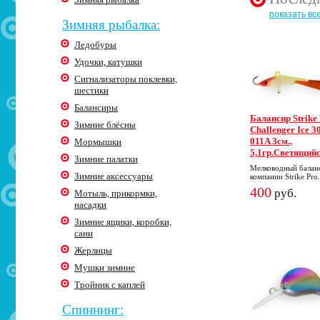
показать вс
Зимняя рыбалка:
Ледобуры
Удочки, катушки
Сигнализаторы поклевки,
шестики
Балансиры
Балансир Strike
Зимние блёсны
Challenger Ice 30
011A 3cм.,
Мормышки
5,1гр.Светящий
Зимние палатки
Мелководный балан
Зимние аксессуары
компании Strike Pro.
400
руб.
Мотыль, прикормки,
насадки
Зимние ящики, коробки,
сани
Жерлицы
Мушки зимние
Тройник с каплей
Спиннинг: