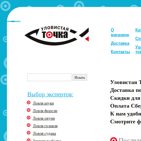
О
Ка
магазине
Сп
Доставка
Уц
Контакты
то
Уловистая 
Доставка по
Выбор экспертов:
Скидки для
Ловля щуки
Оплата Сбе
Ловля форели
К нам удобн
Ловля окуня
Смотрите ф
Ловля голавля
Ловля судака
Послед
Зимняя рыбалка