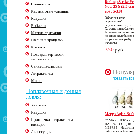
Воблер Strike Pr
Спиннинги
Nuts 25 S (2.5 см
Кастинговые удилища
гр) JS-310
Обладает ярко
Катушки
выраженной
агрессивной игрой.
Воблеры
Хорошо заглубляетс
Большая лопасть со
Мягкие приманки
мощные колебания 
и привлекает рыбу
Блесны и вращалки
издалека
Крючки
350
руб.
Поводки, вертлюги,
застежки и пр...
Свинец, вольфрам
Популя
Аттрактанты
показать вс
Мыши
Поплавочная и донная
ловля:
Удилища
Катушки
Mepps Aglia № 0
Прикормки, аттрактанты,
САМАЯ НИЗКАЯ 
насадки
НА НАСТОЯЩИЙ
MEPPS !!! Идеальна
Аксессуары
работа этой блесны