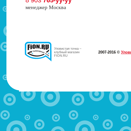
8 903
765-yy-yy
менеджер Москва
Уловистая точка –
2007-2016 ©
Улов
клубный магазин
FION.RU
МОТЫЛЬ.РФ
Здравствуйте! Магазин закрылся, к сожалению. Присоед