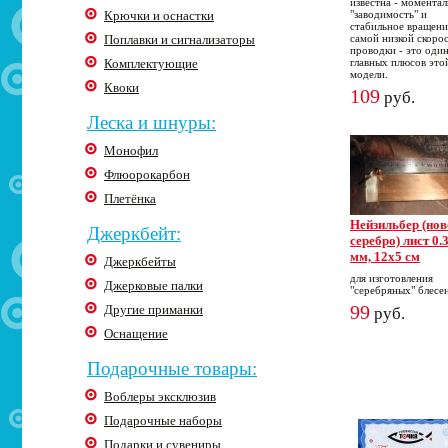
известна - моментал
Крючки и оснастки
"заводимость" и
стабильное вращени
Поплавки и сигнализаторы
самой низкой скоро
проводки - это один
Комплектующие
главных плюсов это
модели.
Квоки
109
руб.
Леска и шнуры:
Монофил
Флюорокарбон
Плетёнка
Нейзильбер (нов
Джеркбейт:
серебро) лист 0.
мм, 12х5 см
Джеркбейты
для изготовления
Джерковые палки
"серебряных" блесе
99
Другие приманки
руб.
Оснащение
Подарочные товары:
Воблеры эксклюзив
Подарочные наборы
Подарки и сувениры