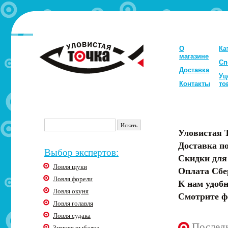
О
Ка
магазине
Сп
Доставка
Уц
Контакты
то
Уловистая 
Доставка по
Выбор экспертов:
Скидки для
Ловля щуки
Оплата Сбе
Ловля форели
К нам удобн
Ловля окуня
Смотрите ф
Ловля голавля
Ловля судака
Послед
Зимняя рыбалка