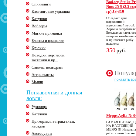
Воблер Strike Pr
Спиннинги
Nuts 25 S (2.5 см
Кастинговые удилища
гр) JS-310
Обладает ярко
Катушки
выраженной
агрессивной игрой.
Воблеры
Хорошо заглубляетс
Большая лопасть со
Мягкие приманки
мощные колебания 
и привлекает рыбу
Блесны и вращалки
издалека
Крючки
350
руб.
Поводки, вертлюги,
застежки и пр...
Свинец, вольфрам
Популя
Аттрактанты
показать вс
Мыши
Поплавочная и донная
ловля:
Удилища
Катушки
Mepps Aglia № 0
Прикормки, аттрактанты,
САМАЯ НИЗКАЯ 
насадки
НА НАСТОЯЩИЙ
MEPPS !!! Идеальна
Аксессуары
работа этой блесны