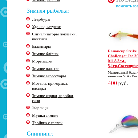
показать вс
Зимняя рыбалка:
Ледобуры
Удочки, катушки
Сигнализаторы поклевки,
шестики
Балансиры
Балансир Strike
Зимние блёсны
Challenger Ice 30
011A 3cм.,
Мормышки
5,1гр.Светящий
Зимние палатки
Мелководный балан
Зимние аксессуары
компании Strike Pro.
400
руб.
Мотыль, прикормки,
насадки
Зимние ящики, коробки,
сани
Жерлицы
Мушки зимние
Тройник с каплей
Спиннинг: