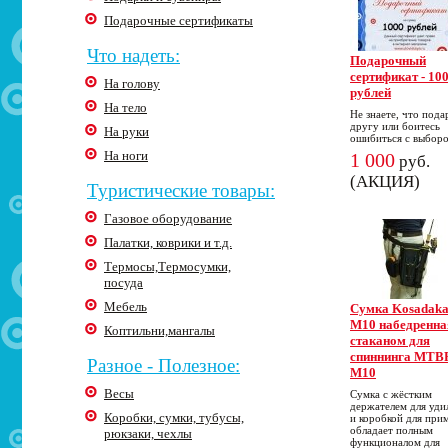
Подарочные сертификаты
Что надеть:
Подарочный
сертификат - 10
На голову
рублей
На тело
Не знаете, что пода
другу или боитесь
На руки
ошибиться с выбор
На ноги
1 000
руб.
(АКЦИЯ)
Туристические товары:
Газовое оборудование
Палатки, коврики и т.д.
Термосы,Термосумки,
посуда
Мебель
Cумка Kosadak
M10 набедренна
Коптильни,мангалы
стаканом для
спиннинга MTB
Разное - Полезное:
M10
Весы
Сумка с жёстким
держателем для уд
Коробки, сумки, тубусы,
и коробкой для при
обладает полным
рюкзаки, чехлы
функционалом для