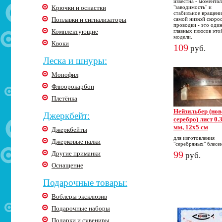
известна - моментал
Крючки и оснастки
"заводимость" и
стабильное вращени
Поплавки и сигнализаторы
самой низкой скоро
проводки - это один
Комплектующие
главных плюсов это
модели.
Квоки
109
руб.
Леска и шнуры:
Монофил
Флюорокарбон
Плетёнка
Нейзильбер (нов
Джеркбейт:
серебро) лист 0.
мм, 12х5 см
Джеркбейты
для изготовления
Джерковые палки
"серебряных" блесе
99
Другие приманки
руб.
Оснащение
Подарочные товары:
Воблеры эксклюзив
Подарочные наборы
Подарки и сувениры