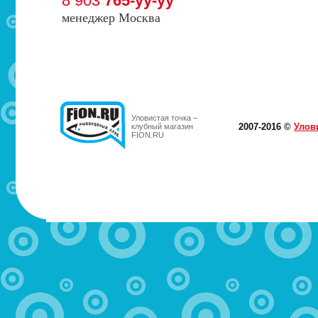
8 903
765-yy-yy
менеджер Москва
Уловистая точка –
2007-2016 ©
Улов
клубный магазин
FION.RU