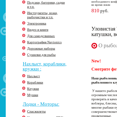
необходимого комф
Подсаки, багорики, садки
во время ловли
и т.п.
810
руб.
Инструменты, ножи,
рыбочистки и т.п.
Электроника
Уловистая 
Видео и книги
катушки, 
Для самоделкиных
Картография Navionics
О рыбол
Дорожные наборы
Сушилки для рыбы
New!
Нахлыст, кораблики,
кружки :
Смотрите фо
Нахлыст
Наш рыболовный
Кораблики
рыболовного кл
Кружки
У нашего рыболо
Мушки
огромным числом
проверять и кач
Лодки - Моторы:
воблеры, блесны,
многие рыбаки п
Спасжилеты
совершенствоват
проверенные.