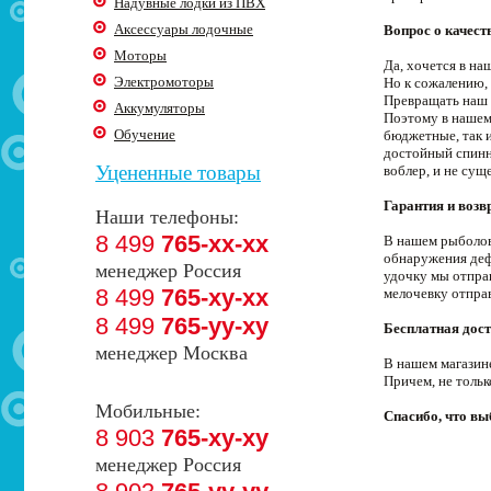
Надувные лодки из ПВХ
Аксессуары лодочные
Вопрос о качест
Моторы
Да, хочется в н
Электромоторы
Но к сожалению, 
Превращать наш 
Аккумуляторы
Поэтому в нашем
Обучение
бюджетные, так 
достойный спинни
Уцененные товары
воблер, и не сущ
Гарантия и возв
Наши телефоны:
8 499
765-xx-xx
В нашем рыболовн
обнаружения деф
менеджер Россия
удочку мы отпра
8 499
765-xy-xx
мелочевку отпра
8 499
765-yy-xy
Бесплатная дост
менеджер Москва
В нашем магазин
Причем, не толь
Мобильные:
Спасибо, что в
8 903
765-xy-xy
менеджер Россия