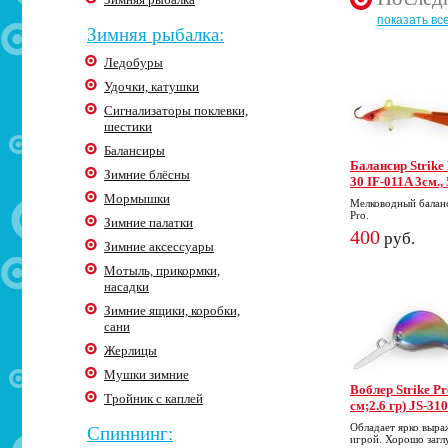
показать вс
Зимняя рыбалка:
Ледобуры
Удочки, катушки
Сигнализаторы поклевки,
шестики
Балансиры
Балансир Strike 
Зимние блёсны
30 IF-011A 3cм.,
Мормышки
Мелководный баланс
Pro.
Зимние палатки
400
руб.
Зимние аксессуары
Мотыль, прикормки,
насадки
Зимние ящики, коробки,
сани
Жерлицы
Мушки зимние
Воблер Strike Pro
Тройник с каплей
см;2.6 гр) JS-310
Обладает ярко выра
Спиннинг:
игрой. Хорошо загл