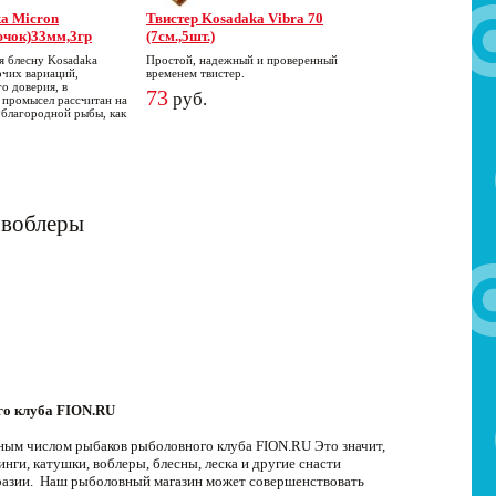
a Micron
Твистер Kosadaka Vibra 70
ючок)33мм,3гр
(7см.,5шт.)
 блесну Kosadaka
Простой, надежный и проверенный
очих вариаций,
временем твистер.
о доверия, в
73
руб.
а промысел рассчитан на
 благородной рыбы, как
 воблеры
го клуба FION.RU
мным числом рыбаков рыболовного клуба FION.RU Это значит,
ги, катушки, воблеры, блесны, леска и другие снасти
бразии. Наш рыболовный магазин может совершенствовать