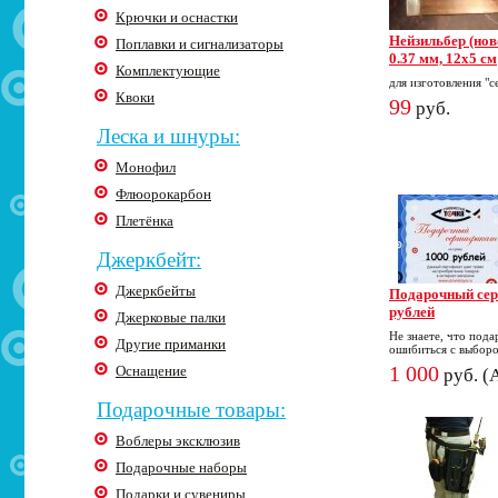
Крючки и оснастки
Нейзильбер (нов
Поплавки и сигнализаторы
0.37 мм, 12х5 см
Комплектующие
для изготовления "
Квоки
99
руб.
Леска и шнуры:
Монофил
Флюорокарбон
Плетёнка
Джеркбейт:
Джеркбейты
Подарочный сер
рублей
Джерковые палки
Не знаете, что пода
Другие приманки
ошибиться с выбор
1 000
Оснащение
руб. 
Подарочные товары:
Воблеры эксклюзив
Подарочные наборы
Подарки и сувениры