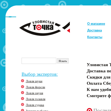
О магазине
Доставка
Контакты
Уловистая 
Доставка по
Выбор экспертов:
Скидки для
Ловля щуки
Оплата Сбе
Ловля форели
К нам удобн
Ловля окуня
Смотрите ф
Ловля голавля
Ловля судака
Послед
Зимняя рыбалка