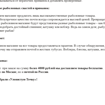
тказываться от нерабочих приманок и добавлять проверенные.
ве рыболовных снастей и приманок:
ашем магазине предлагать лишь высококачественные рыболовные товары.
безупречное качество почти всегда сопровождается высокой ценой. Превращат
 рыболовном магазине будут представлены разные рыболовные товары – как бю
одобрать достойный спиннинг, катушку или воблер. Ведь на самом деле, рыбу
вит рыбак!
рат:
ном магазине на все товары предоставляться гарантия. В случае обнаружения
очку мы отправляем почтой в жестких тубусах. Воблеры, блесны, катушки, ле
авка:
е при заказе на сумму
более 4000 рублей мы доставляем товары бесплатно
.
ко
по Москве
, но и
почтой по России
.
ыбрали «Уловистую Точку»!