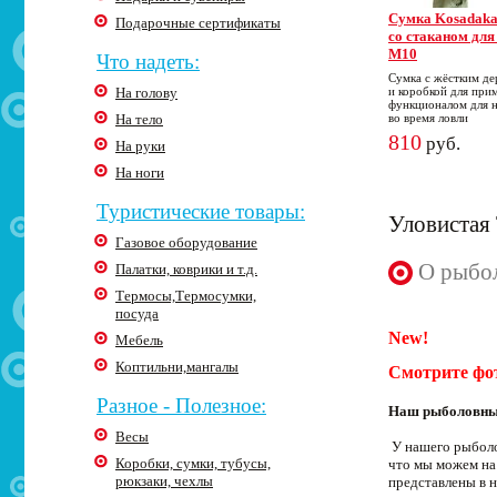
Cумка Kosadaka
Подарочные сертификаты
со стаканом дл
M10
Что надеть:
Сумка с жёстким де
На голову
и коробкой для при
функционалом для 
На тело
во время ловли
810
руб.
На руки
На ноги
Туристические товары:
Уловистая 
Газовое оборудование
О рыбол
Палатки, коврики и т.д.
Термосы,Термосумки,
посуда
New!
Мебель
Коптильни,мангалы
Смотрите фо
Разное - Полезное:
Наш рыболовный
Весы
У нашего рыболо
Коробки, сумки, тубусы,
что мы можем на 
рюкзаки, чехлы
представлены в 