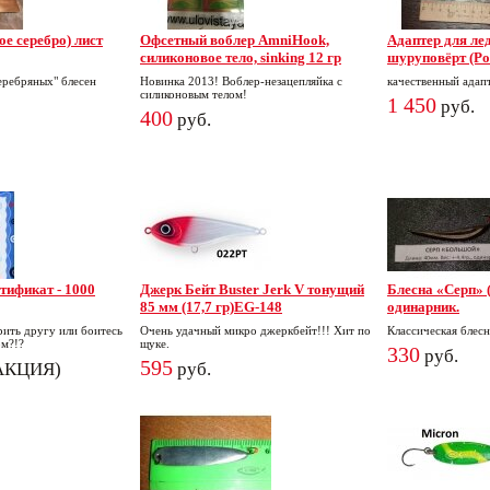
ое серебро) лист
Офсетный воблер AmniHook,
Адаптер для ле
силиконовое тело, sinking 12 гр
шуруповёрт (Ро
серебряных" блесен
Новинка 2013! Воблер-незацепляйка с
качественный адап
силиконовым телом!
1 450
руб.
400
руб.
тификат - 1000
Джерк Бейт Buster Jerk V тонущий
Блесна «Серп» 
85 мм (17,7 гр)EG-148
одинарник.
рить другу или боитесь
Очень удачный микро джеркбейт!!! Хит по
Классическая блесн
ом?!?
щуке.
330
руб.
595
(АКЦИЯ)
руб.