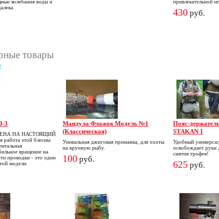
щные колебания воды и
привлекательной и
далека
430
руб.
рные товары
е
0-3
Мандула Флажок Модель №1
Пояс-держател
(Классическая)
STAKAN 1
ЦЕНА НА НАСТОЯЩИЙ
я работа этой блесны
Уникальная джиговая приманка, для охоты
Удобный универсал
ентальная
на крупную рыбу.
освобождает руки 
абильное вращение на
снятия трофея!
100
сти проводки - это один
руб.
625
этой модели.
руб.