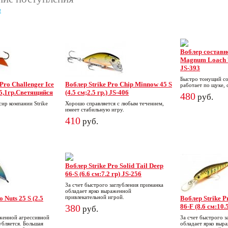
е
Воблер составно
Magnum Loach 70
JS-393
Быстро тонущий со
Pro Challenger Ice
Воблер Strike Pro Chip Minnow 45 S
работает по щуке, 
 5,1гр.Светящийся
(4.5 см;2.5 гр.) JS-406
480
руб.
ир компании Strike
Хорошо справляется с любым течением,
имеет стабильную игру.
410
руб.
Воблер Strike Pro Solid Tail Deep
66-S (6.6 см:7.2 гр) JS-256
За счет быстрого заглубления приманка
обладает ярко выраженной
привлекательной игрой.
 Nuts 25 S (2.5
Воблер Strike Pr
380
86-F (8.6 см:10.
руб.
женной агрессивной
За счет быстрого з
убляется. Большая
обладает ярко выр