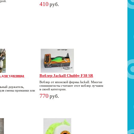
грой.
410
руб.
ь для удилища
Воблер Jackall Chubby F38 SR
Воблер от японской фирмы Jackall. Многие
спиннингисты считают этот воблер лучшим
ьный держатель,
в своей категории.
для смены приманки или
770
руб.