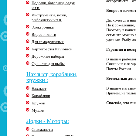
ассортимент – о
Подсаки, багорики, садки
и т.п.
Вопрос о качест
Инструменты, ножи,
рыбочистки и т.п.
Да, хочется в н
Но к сожалению, 
Электроника
Поэтому в нашем
Видео и книги
сегменте можно п
удочка». Рыбу ло
Для самоделкиных
Картография Navionics
Гарантия и возв
Дорожные наборы
В нашем рыболов
Сушилки для рыбы
Спиннинг или уд
Почты России.
Нахлыст, кораблики,
Бесплатная дост
кружки :
В нашем магазин
Нахлыст
Причем, не толь
Кораблики
Спасибо, что в
Кружки
Мушки
Лодки - Моторы:
Спасжилеты