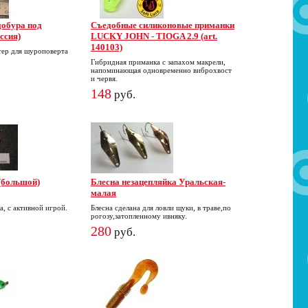
добура под
Съедобные силиконовые приманки
ссия)
LUCKY JOHN - TIOGA 2.9 (art.
140103)
тер для шуроповерта
Гибридная приманка с запахом макрели,
напоминающая одновременно виброхвост
и червя.
148
руб.
(большой)
Блесна незацепляйка Уральская-
малая
а, с активной игрой.
Блесна сделана для ловли щуки, в траве,по
рогозу,затопленному ивняку.
280
руб.