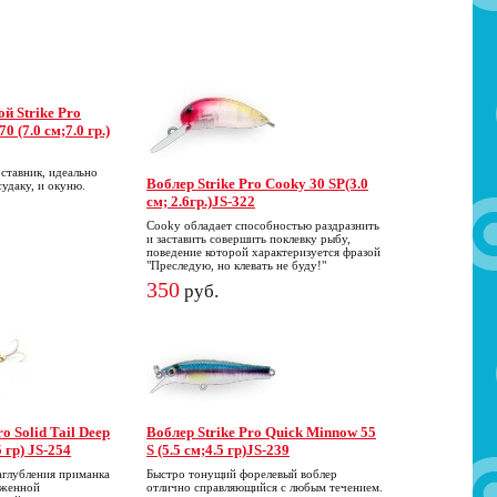
й Strike Pro
 (7.0 см;7.0 гр.)
ставник, идеально
Воблер Strike Pro Cooky 30 SP(3.0
судаку, и окуню.
см; 2.6гр.)JS-322
Cooky обладает способностью раздразнить
и заставить совершить поклевку рыбу,
поведение которой характеризуется фразой
"Преследую, но клевать не буду!"
350
руб.
o Solid Tail Deep
Воблер Strike Pro Quick Minnow 55
5 гр) JS-254
S (5.5 см;4.5 гр)JS-239
аглубления приманка
Быстро тонущий форелевый воблер
аженной
отлично справляющийся с любым течением.