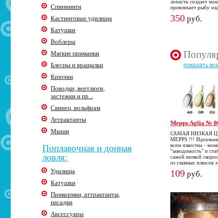
лопасть создает мо
Спиннинги
привлекает рыбу из
350
руб.
Кастинговые удилища
Катушки
Воблеры
Популя
Мягкие приманки
Блесны и вращалки
показать вс
Крючки
Поводки, вертлюги,
застежки и пр...
Свинец, вольфрам
Аттрактанты
Mepps Aglia № 0
Мыши
САМАЯ НИЗКАЯ 
MEPPS !!! Идеальна
всем известна - мом
Поплавочная и донная
"заводимость" и ст
ловля:
самой низкой скоро
из главных плюсов 
Удилища
109
руб.
Катушки
Прикормки, аттрактанты,
насадки
Аксессуары