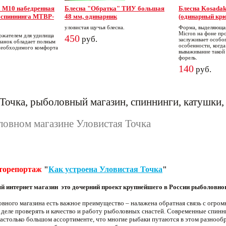
 M10 набедренная
Блесна "Обратка" ТИУ большая
Блесна Kosadak
я спиннинга MTBP-
48 мм, одинарник
(одинарный кр
уловистая щучья блесна.
Форма, выделяющая
Micron на фоне пр
ржателем для удилища
450
руб.
заслуживает особог
манок обладает полным
особенности, когд
необходимого комфорта
вываживание такой
форель.
140
руб.
Точка, рыболовный магазин, спиннинги, катушки,
овном магазине Уловистая Точка
торепортаж
"
Как устроена Уловистая Точка
"
 интернет магазин это дочерний проект крупнейшего в России рыболовно
вного магазина есть важное преимущество – налажена обратная связь с огро
деле проверять и качество и работу рыболовных снастей. Современные спиннин
настолько большом ассортименте, что многие рыбаки путаются в этом разноо