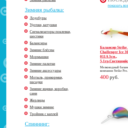
показать вс
Зимняя рыбалка:
Ледобуры
Удочки, катушки
Сигнализаторы поклевки,
шестики
Балансиры
Балансир Strike
Зимние блёсны
Challenger Ice 30
011A 3cм.,
Мормышки
5,1гр.Светящий
Зимние палатки
Мелководный балан
Зимние аксессуары
компании Strike Pro.
400
руб.
Мотыль, прикормки,
насадки
Зимние ящики, коробки,
сани
Жерлицы
Мушки зимние
Тройник с каплей
Спиннинг: