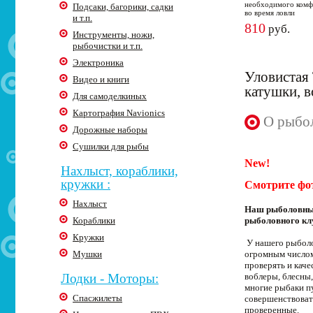
необходимого комф
Подсаки, багорики, садки
во время ловли
и т.п.
810
руб.
Инструменты, ножи,
рыбочистки и т.п.
Электроника
Уловистая 
Видео и книги
катушки, 
Для самоделкиных
Картография Navionics
О рыбол
Дорожные наборы
Сушилки для рыбы
New!
Нахлыст, кораблики,
кружки :
Смотрите фо
Нахлыст
Наш рыболовный
Кораблики
рыболовного кл
Кружки
У нашего рыболо
Мушки
огромным числом
проверять и кач
Лодки - Моторы:
воблеры, блесны,
многие рыбаки п
Спасжилеты
совершенствоват
проверенные.