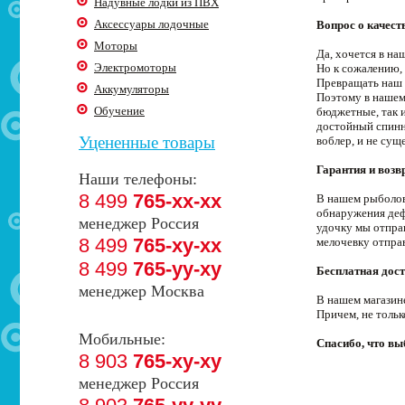
Надувные лодки из ПВХ
Аксессуары лодочные
Вопрос о качест
Моторы
Да, хочется в н
Электромоторы
Но к сожалению, 
Превращать наш 
Аккумуляторы
Поэтому в нашем
Обучение
бюджетные, так 
достойный спинни
Уцененные товары
воблер, и не сущ
Гарантия и возв
Наши телефоны:
8 499
765-xx-xx
В нашем рыболовн
обнаружения деф
менеджер Россия
удочку мы отпра
8 499
765-xy-xx
мелочевку отпра
8 499
765-yy-xy
Бесплатная дост
менеджер Москва
В нашем магазин
Причем, не толь
Мобильные:
Спасибо, что в
8 903
765-xy-xy
менеджер Россия