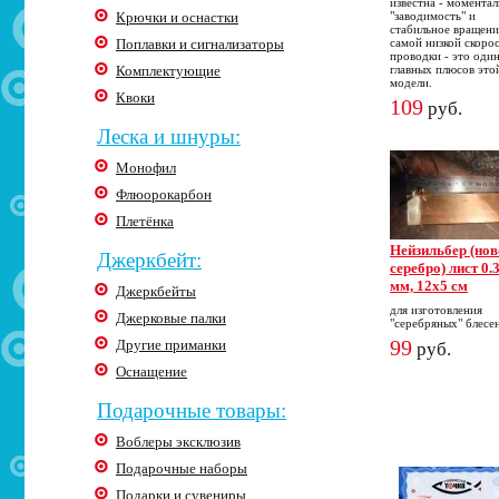
известна - моментал
Крючки и оснастки
"заводимость" и
стабильное вращени
Поплавки и сигнализаторы
самой низкой скоро
проводки - это один
Комплектующие
главных плюсов это
модели.
Квоки
109
руб.
Леска и шнуры:
Монофил
Флюорокарбон
Плетёнка
Нейзильбер (нов
Джеркбейт:
серебро) лист 0.
мм, 12х5 см
Джеркбейты
для изготовления
Джерковые палки
"серебряных" блесе
99
Другие приманки
руб.
Оснащение
Подарочные товары:
Воблеры эксклюзив
Подарочные наборы
Подарки и сувениры