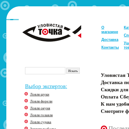
О
Ка
магазине
Сп
Доставка
Уц
Контакты
то
Уловистая 
Доставка по
Выбор экспертов:
Скидки для
Ловля щуки
Оплата Сбе
Ловля форели
К нам удобн
Ловля окуня
Смотрите ф
Ловля голавля
Ловля судака
Послед
Зимняя рыбалка