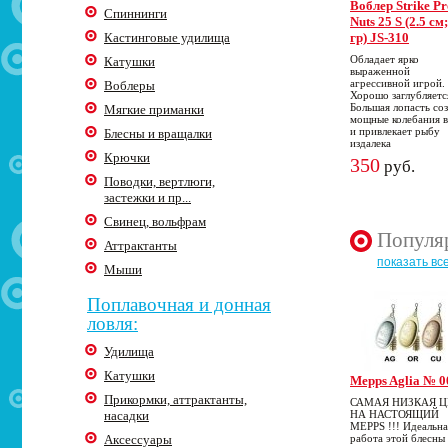
Воблер Strike Pr
Спиннинги
Nuts 25 S (2.5 см
Кастинговые удилища
гр) JS-310
Обладает ярко
Катушки
выраженной
агрессивной игрой.
Воблеры
Хорошо заглубляетс
Большая лопасть со
Мягкие приманки
мощные колебания 
и привлекает рыбу
Блесны и вращалки
издалека
Крючки
350
руб.
Поводки, вертлюги,
застежки и пр...
Свинец, вольфрам
Популя
Аттрактанты
показать вс
Мыши
Поплавочная и донная
ловля:
Удилища
Катушки
Mepps Aglia № 0
Прикормки, аттрактанты,
САМАЯ НИЗКАЯ 
насадки
НА НАСТОЯЩИЙ
MEPPS !!! Идеальна
Аксессуары
работа этой блесны