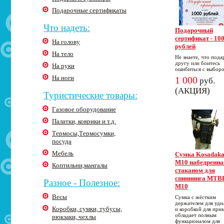
Подарочные сертификаты
Что надеть:
Подарочный
сертификат - 10
На голову
рублей
На тело
Не знаете, что пода
другу или боитесь
На руки
ошибиться с выбор
На ноги
1 000
руб.
(АКЦИЯ)
Туристические товары:
Газовое оборудование
Палатки, коврики и т.д.
Термосы,Термосумки,
посуда
Мебель
Cумка Kosadak
M10 набедренна
Коптильни,мангалы
стаканом для
спиннинга MTB
Разное - Полезное:
M10
Весы
Сумка с жёстким
держателем для уд
Коробки, сумки, тубусы,
и коробкой для при
обладает полным
рюкзаки, чехлы
функционалом для