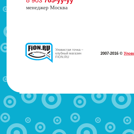
8 903
765-yy-yy
менеджер Москва
Уловистая точка –
2007-2016 ©
Улов
клубный магазин
FION.RU
МОТЫЛЬ.РФ
Здравствуйте! Магазин закрылся, к сожалению. Присоед