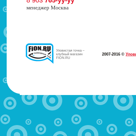
8 903
765-yy-yy
менеджер Москва
Уловистая точка –
2007-2016 ©
Улов
клубный магазин
FION.RU