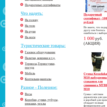
Подарочные сертификаты
Что надеть:
Подарочный
сертификат - 10
На голову
рублей
На тело
Не знаете, что пода
другу или боитесь
На руки
ошибиться с выбор
На ноги
1 000
руб.
(АКЦИЯ)
Туристические товары:
Газовое оборудование
Палатки, коврики и т.д.
Термосы,Термосумки,
посуда
Мебель
Cумка Kosadak
M10 набедренна
Коптильни,мангалы
стаканом для
спиннинга MTB
Разное - Полезное:
M10
Весы
Сумка с жёстким
держателем для уд
Коробки, сумки, тубусы,
и коробкой для при
обладает полным
рюкзаки, чехлы
функционалом для