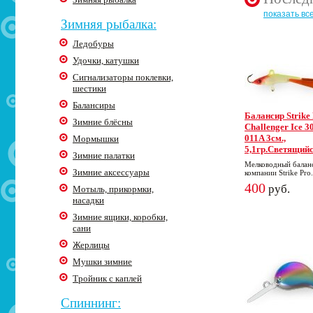
показать вс
Зимняя рыбалка:
Ледобуры
Удочки, катушки
Сигнализаторы поклевки,
шестики
Балансиры
Балансир Strike
Зимние блёсны
Challenger Ice 30
011A 3cм.,
Мормышки
5,1гр.Светящий
Зимние палатки
Мелководный балан
Зимние аксессуары
компании Strike Pro.
400
руб.
Мотыль, прикормки,
насадки
Зимние ящики, коробки,
сани
Жерлицы
Мушки зимние
Тройник с каплей
Спиннинг: