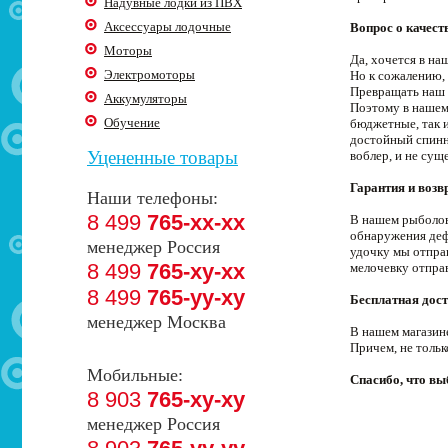
Надувные лодки из ПВХ
Аксессуары лодочные
Вопрос о качест
Моторы
Да, хочется в н
Электромоторы
Но к сожалению, 
Превращать наш 
Аккумуляторы
Поэтому в нашем
Обучение
бюджетные, так 
достойный спинни
Уцененные товары
воблер, и не сущ
Гарантия и возв
Наши телефоны:
8 499
765-xx-xx
В нашем рыболовн
обнаружения деф
менеджер Россия
удочку мы отпра
8 499
765-xy-xx
мелочевку отпра
8 499
765-yy-xy
Бесплатная дост
менеджер Москва
В нашем магазин
Причем, не толь
Мобильные:
Спасибо, что в
8 903
765-xy-xy
менеджер Россия