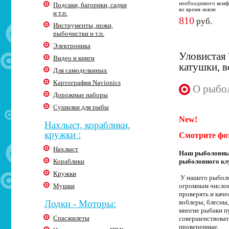
необходимого комф
Подсаки, багорики, садки
во время ловли
и т.п.
810
руб.
Инструменты, ножи,
рыбочистки и т.п.
Электроника
Уловистая 
Видео и книги
катушки, 
Для самоделкиных
Картография Navionics
О рыбол
Дорожные наборы
Сушилки для рыбы
New!
Нахлыст, кораблики,
кружки :
Смотрите фо
Нахлыст
Наш рыболовный
Кораблики
рыболовного кл
Кружки
У нашего рыболо
Мушки
огромным числом
проверять и кач
Лодки - Моторы:
воблеры, блесны,
многие рыбаки п
Спасжилеты
совершенствоват
проверенные.