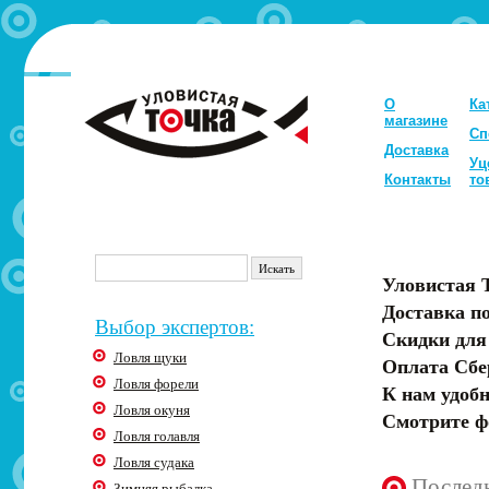
О
Ка
магазине
Сп
Доставка
Уц
Контакты
то
Уловистая 
Доставка по
Выбор экспертов:
Скидки для
Ловля щуки
Оплата Сбе
Ловля форели
К нам удобн
Ловля окуня
Смотрите ф
Ловля голавля
Ловля судака
Послед
Зимняя рыбалка