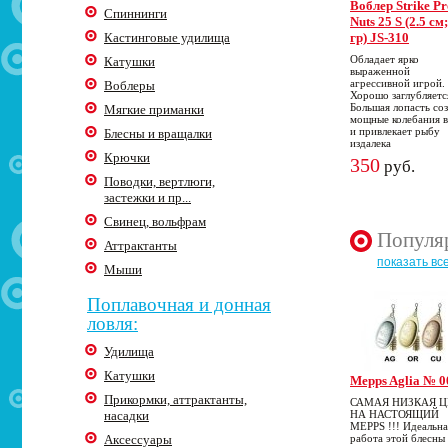
Воблер Strike Pr
Спиннинги
Nuts 25 S (2.5 см
Кастинговые удилища
гр) JS-310
Обладает ярко
Катушки
выраженной
агрессивной игрой.
Воблеры
Хорошо заглубляетс
Большая лопасть со
Мягкие приманки
мощные колебания 
и привлекает рыбу
Блесны и вращалки
издалека
Крючки
350
руб.
Поводки, вертлюги,
застежки и пр...
Свинец, вольфрам
Популя
Аттрактанты
показать вс
Мыши
Поплавочная и донная
ловля:
Удилища
Катушки
Mepps Aglia № 0
Прикормки, аттрактанты,
САМАЯ НИЗКАЯ 
насадки
НА НАСТОЯЩИЙ
MEPPS !!! Идеальна
Аксессуары
работа этой блесны