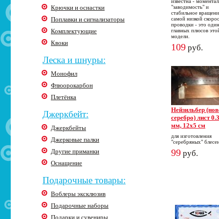
известна - моментал
Крючки и оснастки
"заводимость" и
стабильное вращени
Поплавки и сигнализаторы
самой низкой скоро
проводки - это один
Комплектующие
главных плюсов это
модели.
Квоки
109
руб.
Леска и шнуры:
Монофил
Флюорокарбон
Плетёнка
Нейзильбер (нов
Джеркбейт:
серебро) лист 0.
мм, 12х5 см
Джеркбейты
для изготовления
Джерковые палки
"серебряных" блесе
99
Другие приманки
руб.
Оснащение
Подарочные товары:
Воблеры эксклюзив
Подарочные наборы
Подарки и сувениры