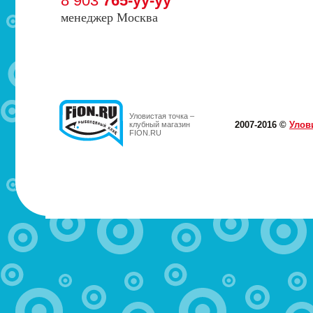
8 903
765-yy-yy
менеджер Москва
Уловистая точка –
2007-2016 ©
Улов
клубный магазин
FION.RU