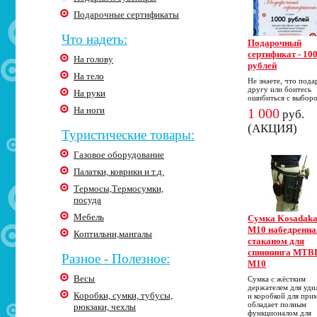
Подарочные сертификаты
Что надеть:
Подарочный
сертификат - 10
На голову
рублей
На тело
Не знаете, что пода
другу или боитесь
На руки
ошибиться с выбор
На ноги
1 000
руб.
(АКЦИЯ)
Туристические товары:
Газовое оборудование
Палатки, коврики и т.д.
Термосы,Термосумки,
посуда
Мебель
Cумка Kosadak
M10 набедренна
Коптильни,мангалы
стаканом для
спиннинга MTB
Разное - Полезное:
M10
Весы
Сумка с жёстким
держателем для уд
Коробки, сумки, тубусы,
и коробкой для при
обладает полным
рюкзаки, чехлы
функционалом для