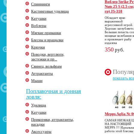
Воблер Strike Pr
Спиннинги
Nuts 25 S (2.5 см
Кастинговые удилища
гр) JS-310
Обладает ярко
Катушки
выраженной
агрессивной игрой.
Воблеры
Хорошо заглубляетс
Большая лопасть со
Мягкие приманки
мощные колебания 
и привлекает рыбу
Блесны и вращалки
издалека
Крючки
350
руб.
Поводки, вертлюги,
застежки и пр...
Свинец, вольфрам
Популя
Аттрактанты
показать вс
Мыши
Поплавочная и донная
ловля:
Удилища
Катушки
Mepps Aglia № 0
Прикормки, аттрактанты,
САМАЯ НИЗКАЯ 
насадки
НА НАСТОЯЩИЙ
MEPPS !!! Идеальна
Аксессуары
работа этой блесны