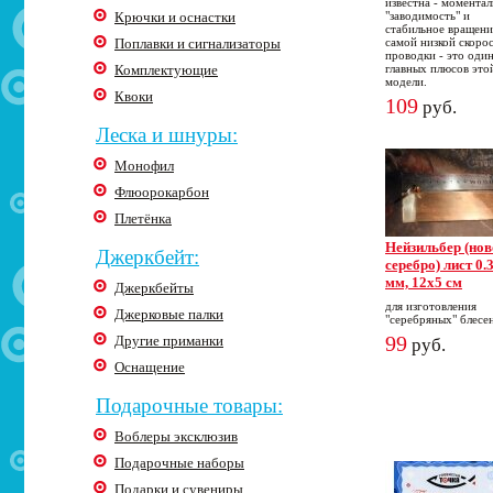
известна - моментал
Крючки и оснастки
"заводимость" и
стабильное вращени
Поплавки и сигнализаторы
самой низкой скоро
проводки - это один
Комплектующие
главных плюсов это
модели.
Квоки
109
руб.
Леска и шнуры:
Монофил
Флюорокарбон
Плетёнка
Нейзильбер (нов
Джеркбейт:
серебро) лист 0.
мм, 12х5 см
Джеркбейты
для изготовления
Джерковые палки
"серебряных" блесе
99
Другие приманки
руб.
Оснащение
Подарочные товары:
Воблеры эксклюзив
Подарочные наборы
Подарки и сувениры