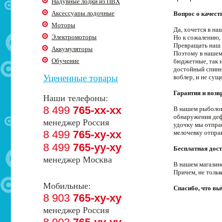
Надувные лодки из ПВХ
Аксессуары лодочные
Вопрос о качест
Моторы
Да, хочется в н
Электромоторы
Но к сожалению, 
Превращать наш 
Аккумуляторы
Поэтому в нашем
Обучение
бюджетные, так 
достойный спинни
Уцененные товары
воблер, и не сущ
Гарантия и возв
Наши телефоны:
8 499
765-xx-xx
В нашем рыболовн
обнаружения деф
менеджер Россия
удочку мы отпра
8 499
765-xy-xx
мелочевку отпра
8 499
765-yy-xy
Бесплатная дост
менеджер Москва
В нашем магазин
Причем, не толь
Мобильные:
Спасибо, что в
8 903
765-xy-xy
менеджер Россия