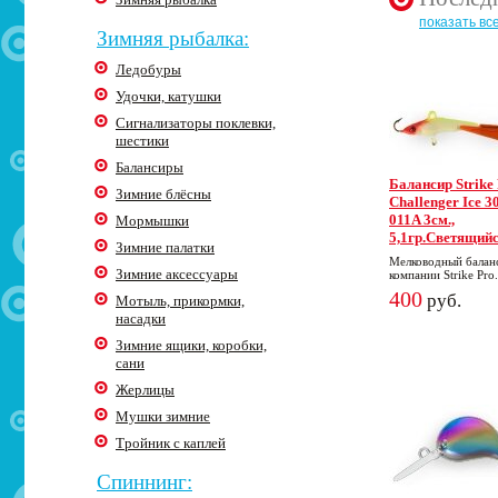
показать вс
Зимняя рыбалка:
Ледобуры
Удочки, катушки
Сигнализаторы поклевки,
шестики
Балансиры
Балансир Strike
Зимние блёсны
Challenger Ice 30
011A 3cм.,
Мормышки
5,1гр.Светящий
Зимние палатки
Мелководный балан
Зимние аксессуары
компании Strike Pro.
400
руб.
Мотыль, прикормки,
насадки
Зимние ящики, коробки,
сани
Жерлицы
Мушки зимние
Тройник с каплей
Спиннинг: