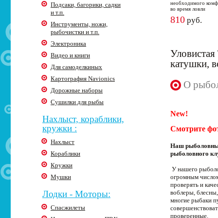
необходимого комф
Подсаки, багорики, садки
во время ловли
и т.п.
810
руб.
Инструменты, ножи,
рыбочистки и т.п.
Электроника
Уловистая 
Видео и книги
катушки, 
Для самоделкиных
Картография Navionics
О рыбол
Дорожные наборы
Сушилки для рыбы
New!
Нахлыст, кораблики,
кружки :
Смотрите фо
Нахлыст
Наш рыболовный
Кораблики
рыболовного кл
Кружки
У нашего рыболо
Мушки
огромным числом
проверять и кач
Лодки - Моторы:
воблеры, блесны,
многие рыбаки п
Спасжилеты
совершенствоват
проверенные.