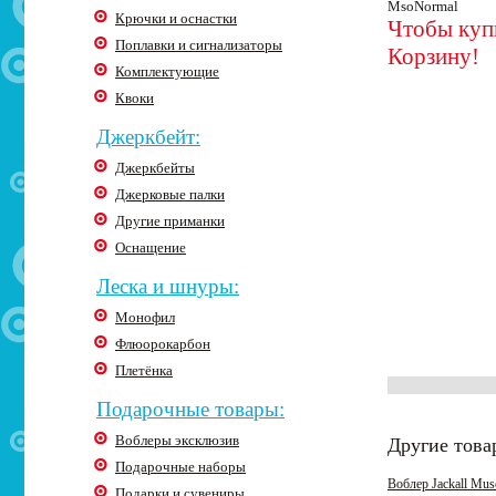
MsoNormal
Крючки и оснастки
Чтобы купи
Поплавки и сигнализаторы
Корзину!
Комплектующие
Квоки
Джеркбейт:
Джеркбейты
Джерковые палки
Другие приманки
Оснащение
Леска и шнуры:
Монофил
Флюорокарбон
Плетёнка
Подарочные товары:
Воблеры эксклюзив
Другие това
Подарочные наборы
Воблер Jackall Musc
Подарки и сувениры