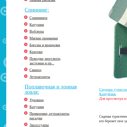
Спиннинг:
Спиннинги
Катушки
Воблеры
Мягкие приманки
Блесны и вращалки
Крючки
Поводки, вертлюги,
застежки и пр...
Свинец
Аттрактанты
Поплавочная и донная
Сиденье турист
ловля:
Камуфляж
Для просмотра кл
Удилища
Катушки
Прикормки, аттрактанты,
Сиденья туристичес
насадки
кто бережет свое з
Аксессуары