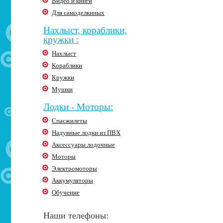
Видео и книги
Для самоделкиных
Нахлыст, кораблики,
кружки :
Нахлыст
Кораблики
Кружки
Мушки
Лодки - Моторы:
Спасжилеты
Надувные лодки из ПВХ
Аксессуары лодочные
Моторы
Электромоторы
Аккумуляторы
Обучение
Наши телефоны: