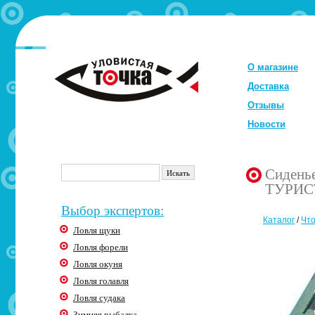
О магазине
Доставка
Отзывы
Новости
Сиденье
ТУРИСТ
Выбор экспертов:
Каталог
/
Что
Ловля щуки
Ловля форели
Ловля окуня
Ловля голавля
Ловля судака
Зимняя рыбалка