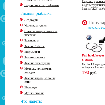
Сиденье туристич
Подарочные сертификаты
Сиденье туристич
Защита "ЖО" рыбо
Зимняя рыбалка:
Ледобуры
Популя
Удочки, катушки
показать вс
Сигнализаторы поклевки,
шестики
Балансиры
Зимние блёсны
Мормышки
Fuji hook keeper
Зимние палатки
крючка
Зимние аксессуары
Fuji hook keeper дл
воблеров и блесен к
Мотыль, прикормки,
190
руб.
насадки
Зимние ящики, коробки,
сани
Жерлицы
Мушки зимние
Что надеть: