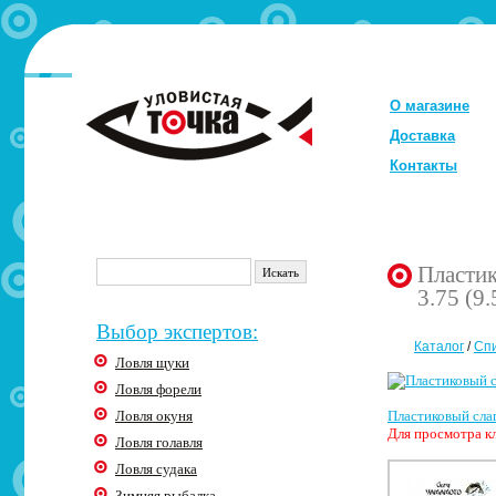
О магазине
Доставка
Контакты
Пластик
3.75 (9.
Выбор экспертов:
Каталог
/
Сп
Ловля щуки
Ловля форели
Ловля окуня
Пластиковый слаг
Для просмотра кл
Ловля голавля
Ловля судака
Зимняя рыбалка