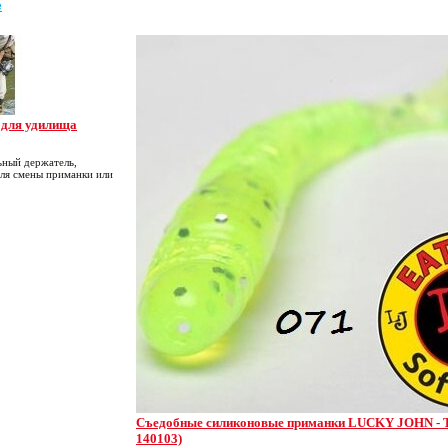
е
 для удилища
ьный держатель,
ля смены приманки или
Съедобные силиконовые приманки LUCKY JOHN - TI
140103)