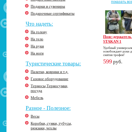
показать вс
Подарки и сувениры
Подарочные сертификаты
Что надеть:
На голову
Пояс-держатель
На тело
STAKAN 1
На руки
Удобный универсал
освобождает руки д
На ноги
снятия трофея!
599
руб.
Туристические товары:
Палатки, коврики и т.д.
Газовое оборудование
Термосы,Термосумки,
посуда
Мебель
Разное - Полезное:
Весы
Коробки, сумки, тубусы,
рюкзаки, чехлы