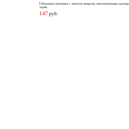
Гибридная приманка с запахом макрели, напоминающая одновр
червя.
147
руб.