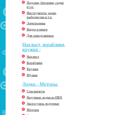
Подсаки, багорики, садки
и т.п.
Инструменты, ножи,
рыбочистки и т.п.
Электроника
Видео и книги
Для самоделкиных
Нахлыст, кораблики,
кружки :
Нахлыст
Кораблики
Кружки
Мушки
Лодки - Моторы:
Спасжилеты
Надувные лодки из ПВХ
Аксессуары лодочные
Моторы