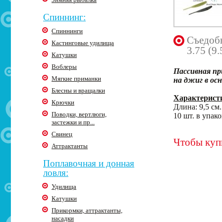
Спиннинг:
Спиннинги
Съедобн
Кастинговые удилища
3.75 (9.
Катушки
Воблеры
Пассивная пр
Мягкие приманки
на джиг в ос
Блесны и вращалки
Характерист
Крючки
Длина: 9,5 см.
Поводки, вертлюги,
10 шт. в упак
застежки и пр...
Свинец
Чтобы купи
Аттрактанты
Поплавочная и донная
ловля:
Удилища
Катушки
Прикормки, аттрактанты,
насадки