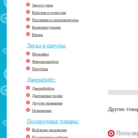
Аксессуары
Крючки и оснастки
Поплавки и сигнализаторы
Комплектующие
Квоки
Леска и шнуры:
Монофил
Флюорокарбон
Плетёнка
Джеркбейт:
Джеркбейты
Джерковые палки
Другие приманки
Другие това
Оснащение
Подарочные товары:
Воблеры эксклюзив
Популя
Подарочные наборы