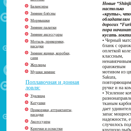
Новые “Shinji
Балансиры
настолько
Зимние блёсны
«круты», что
обладателям
Мормышки
дорогих “Furi
Зимние палатки
пора начина
Зимние аксессуары
кусать локти
• Черный мат
Мотыль, прикормки,
бланк с оран
насадки
оплеткой коле
Зимние ящики, коробки,
классным,
сани
ненавязчивы
Жерлицы
оранжевым
мотивом из ц
Мушки зимние
Sakura,
Поплавочная и донная
повторяющим
ловля:
ручке и на ко
• Усиление ко
Удилища
разнонаправ
Катушки
тканым карбо
дает удивите
Прикормки, аттрактанты,
запас мощнос
насадки
надежности, 
Аксессуары
случилось под
Крючки и оснастки
крупную рыбу