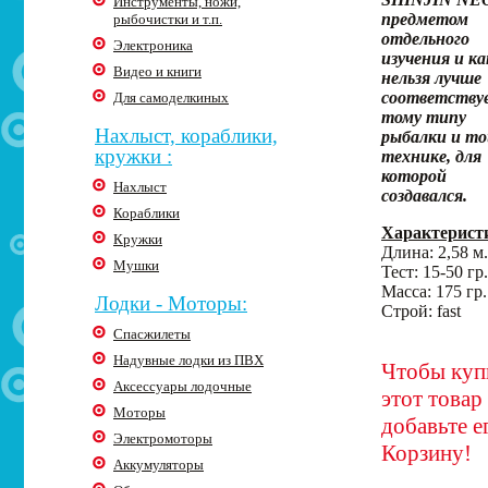
Инструменты, ножи,
предметом
рыбочистки и т.п.
отдельного
Электроника
изучения и ка
Видео и книги
нельзя лучше
соответству
Для самоделкиных
тому типу
Нахлыст, кораблики,
рыбалки и то
кружки :
технике, для
которой
Нахлыст
создавался.
Кораблики
Характерист
Кружки
Длина: 2,58 м.
Мушки
Тест: 15-50 гр.
Масса: 175 гр.
Лодки - Моторы:
Строй: fast
Спасжилеты
Надувные лодки из ПВХ
Чтобы куп
Аксессуары лодочные
этот товар
Моторы
добавьте е
Электромоторы
Корзину!
Аккумуляторы