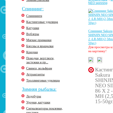
NEO spinning
Спиннинг:
Спиннинги
Кастинговые удилища
Катушки
Спиннинг Sakura
Воблеры
SHINJIN NEO SIN
2 -LR-MH (2,58m.
Мягкие приманки
50gr.)
Блесны и вращалки
Для просмотра к
на картинку!
Крючки
Поводки, вертлюги,
застежки и пр...
Свинец, вольфрам
Кастин
Sakura
Аттрактанты
SHINJI
Троллинговые удилища
NEO S
Зимняя рыбалка:
86 X 2 
MH (2,5
Ледобуры
15-50gr
Удочки, катушки
Сигнализаторы поклевки,
шестики