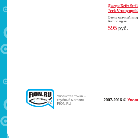
Джерк Бейт Strik
Jerk V тонущий 
Очень удачный микр
Хит по щуке.
595
руб.
Уловистая точка –
2007-2016 ©
Улов
клубный магазин
FION.RU