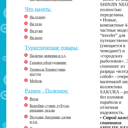
SHINJIN NEO
Что надеть:
полностью
переделаны.
На голову
• Новые,
На тело
компактные 4
частные моде
На руки
“traveler” для
На ноги
путешественн
(умещается в
Туристические товары:
чемодане!) и
Палатки, коврики и т.д.
«городских
рыболовов». 
Газовое оборудование
спиннинг из
Термосы,Термосумки,
разряда «всегд
посуда
собой» - очер
Мебель
маленький ше
коллектива
Разное - Полезное:
SAKURA – ро
без изломов
Весы
парабола и
Коробки, сумки, тубусы,
отличная
рюкзаки, чехлы
надежность.
Подсаки, багорики, садки
•
Строй кажд
и т.п.
спиннинга
SHINJIN NE