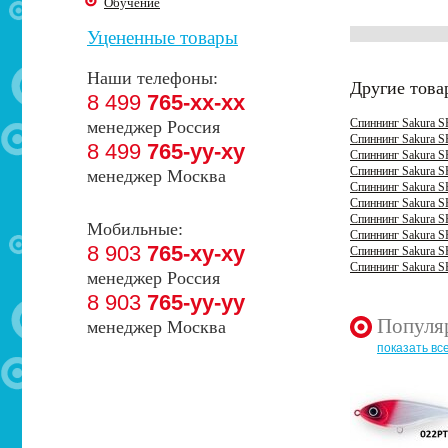
Обучение
Уцененные товары
Наши телефоны:
Другие това
8 499
765-xx-xx
Спиннинг Sakura S
менеджер Россия
Спиннинг Sakura S
8 499
765-yy-xy
Спиннинг Sakura S
Спиннинг Sakura S
менеджер Москва
Спиннинг Sakura S
Спиннинг Sakura S
Спиннинг Sakura S
Мобильные:
Спиннинг Sakura S
8 903
765-xy-xy
Спиннинг Sakura S
Спиннинг Sakura S
менеджер Россия
8 903
765-yy-yy
Популя
менеджер Москва
показать вс