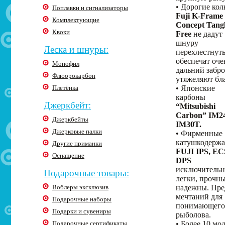
• Дорогие кол
Поплавки и сигнализаторы
Fuji K-Frame
Комплектующие
Concept Tang
Квоки
Free
не дадут
шнуру
Леска и шнуры:
перехлестнуть
обеспечат оче
Монофил
дальний забро
Флюорокарбон
утяжеляют бл
Плетёнка
• Японские
карбоны
Джеркбейт:
“Mitsubishi
Carbon” IM2
Джеркбейты
IM30T.
Джерковые палки
• Фирменные
катушкодержа
Другие приманки
FUJI IPS, EC
Оснащение
DPS
исключительн
Подарочные товары:
легки, прочны
Воблеры эксклюзив
надежны. Пре
мечтаний для
Подарочные наборы
понимающего
Подарки и сувениры
рыболова.
Подарочные сертификаты
• Более 10 мо