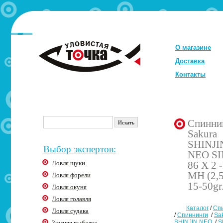
О магазине
Доставка
Контакты
Спинни
Sakura
SHINJI
Выбор экспертов:
NEO SI
Ловля щуки
86 X 2 
MH (2,5
Ловля форели
15-50gr
Ловля окуня
Ловля голавля
Каталог
/
Сп
Ловля судака
/
Спиннинги
/
Sa
SHINJIN NEO
/
S
Зимняя рыбалка