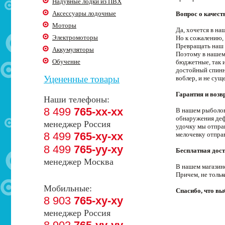
Надувные лодки из ПВХ
Аксессуары лодочные
Вопрос о качест
Моторы
Да, хочется в н
Электромоторы
Но к сожалению, 
Превращать наш 
Аккумуляторы
Поэтому в нашем
Обучение
бюджетные, так 
достойный спинни
Уцененные товары
воблер, и не сущ
Гарантия и возв
Наши телефоны:
8 499
765-xx-xx
В нашем рыболовн
обнаружения деф
менеджер Россия
удочку мы отпра
8 499
765-xy-xx
мелочевку отпра
8 499
765-yy-xy
Бесплатная дост
менеджер Москва
В нашем магазин
Причем, не толь
Мобильные:
Спасибо, что в
8 903
765-xy-xy
менеджер Россия