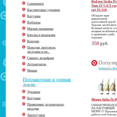
Воблер Strike Pr
Спиннинги
Nuts 25 S (2.5 см
Кастинговые удилища
гр) JS-310
Обладает ярко
Катушки
выраженной
агрессивной игрой.
Воблеры
Хорошо заглубляетс
Большая лопасть со
Мягкие приманки
мощные колебания 
и привлекает рыбу
Блесны и вращалки
издалека
Крючки
350
руб.
Поводки, вертлюги,
застежки и пр...
Свинец, вольфрам
Популя
Аттрактанты
показать вс
Мыши
Поплавочная и донная
ловля:
Удилища
Катушки
Mepps Aglia № 0
Прикормки, аттрактанты,
САМАЯ НИЗКАЯ 
насадки
НА НАСТОЯЩИЙ
MEPPS !!! Идеальна
Аксессуары
работа этой блесны