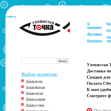
О
Ка
магазине
Сп
Доставка
Уц
Контакты
то
Уловистая 
Доставка по
Выбор экспертов:
Скидки для
Ловля щуки
Оплата Сбе
Ловля форели
К нам удобн
Ловля окуня
Смотрите ф
Ловля голавля
Ловля судака
Послед
Зимняя рыбалка