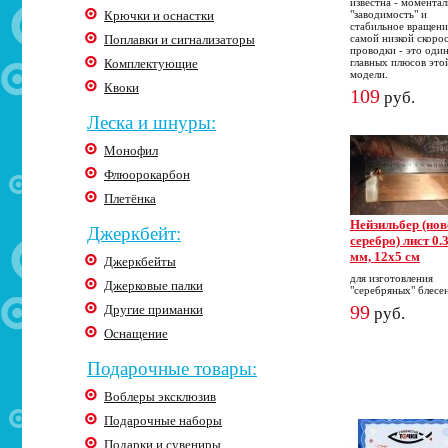
известна - моментал
Крючки и оснастки
"заводимость" и
стабильное вращени
Поплавки и сигнализаторы
самой низкой скоро
проводки - это один
Комплектующие
главных плюсов это
модели.
Квоки
109
руб.
Леска и шнуры:
Монофил
Флюорокарбон
Плетёнка
Нейзильбер (нов
Джеркбейт:
серебро) лист 0.
мм, 12х5 см
Джеркбейты
для изготовления
Джерковые палки
"серебряных" блесе
99
Другие приманки
руб.
Оснащение
Подарочные товары:
Воблеры эксклюзив
Подарочные наборы
Подарки и сувениры