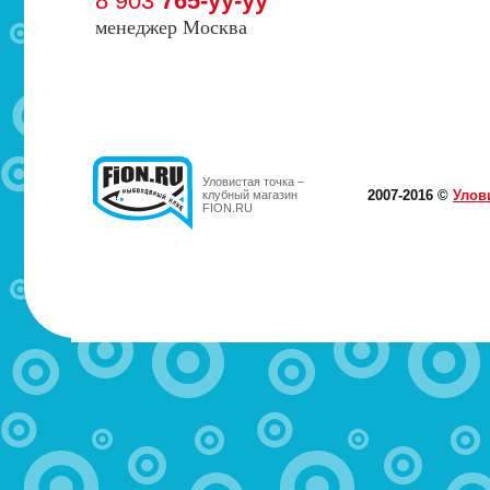
8 903
765-yy-yy
менеджер Москва
Уловистая точка –
2007-2016 ©
Улов
клубный магазин
FION.RU
МОТЫЛЬ.РФ
Здравствуйте! Магазин закрылся, к сожалению. Присоед