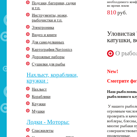
необходимого комф
Подсаки, багорики, садки
во время ловли
и т.п.
810
руб.
Инструменты, ножи,
рыбочистки и т.п.
Электроника
Уловистая 
Видео и книги
катушки, 
Для самоделкиных
Картография Navionics
О рыбол
Дорожные наборы
Сушилки для рыбы
New!
Нахлыст, кораблики,
кружки :
Смотрите фо
Нахлыст
Наш рыболовный
Кораблики
рыболовного кл
Кружки
У нашего рыболо
Мушки
огромным числом
проверять и кач
Лодки - Моторы:
воблеры, блесны,
многие рыбаки п
Спасжилеты
совершенствоват
проверенные.