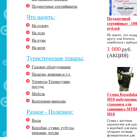
Подарочные сертификаты
Что надеть:
Подарочный
сертификат - 10
На голову
рублей
На тело
Не знаете, что пода
другу или боитесь
На руки
ошибиться с выбор
На ноги
1 000
руб.
(АКЦИЯ)
Туристические товары:
Газовое оборудование
Палатки, коврики и т.д.
Термосы,Термосумки,
посуда
Мебель
Cумка Kosadak
M10 набедренна
Коптильни,мангалы
стаканом для
спиннинга MTB
Разное - Полезное:
M10
Весы
Сумка с жёстким
держателем для уд
Коробки, сумки, тубусы,
и коробкой для при
обладает полным
рюкзаки, чехлы
функционалом для