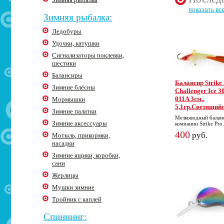
показать вс
Зимняя рыбалка:
Ледобуры
Удочки, катушки
Сигнализаторы поклевки,
шестики
Балансиры
Балансир Strike
Зимние блёсны
Challenger Ice 30
011A 3cм.,
Мормышки
5,1гр.Светящий
Зимние палатки
Мелководный балан
Зимние аксессуары
компании Strike Pro.
400
руб.
Мотыль, прикормки,
насадки
Зимние ящики, коробки,
сани
Жерлицы
Мушки зимние
Тройник с каплей
Спиннинг: