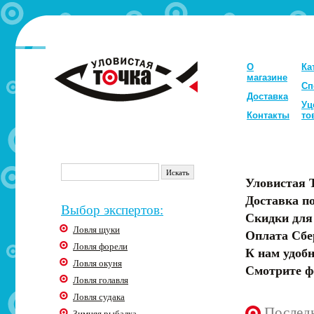
О
Ка
магазине
Сп
Доставка
Уц
Контакты
то
Уловистая 
Доставка по
Выбор экспертов:
Скидки для
Ловля щуки
Оплата Сбе
Ловля форели
К нам удобн
Ловля окуня
Смотрите ф
Ловля голавля
Ловля судака
Послед
Зимняя рыбалка