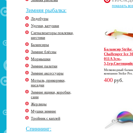
показать вс
Зимняя рыбалка:
Ледобуры
Удочки, катушки
Сигнализаторы поклевки,
шестики
Балансиры
Балансир Strike
Зимние блёсны
Challenger Ice 30
011A 3cм.,
Мормышки
5,1гр.Светящий
Зимние палатки
Мелководный балан
Зимние аксессуары
компании Strike Pro.
400
руб.
Мотыль, прикормки,
насадки
Зимние ящики, коробки,
сани
Жерлицы
Мушки зимние
Тройник с каплей
Спиннинг: