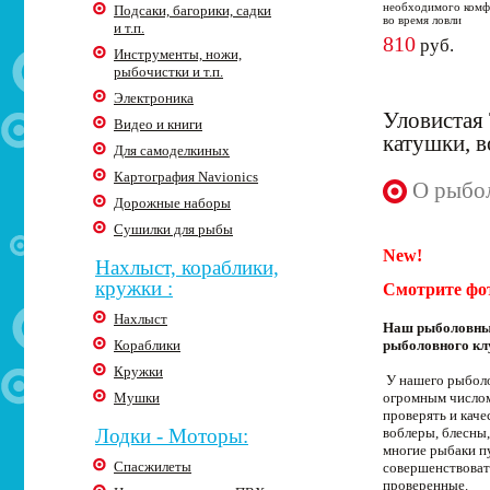
необходимого комф
Подсаки, багорики, садки
во время ловли
и т.п.
810
руб.
Инструменты, ножи,
рыбочистки и т.п.
Электроника
Уловистая 
Видео и книги
катушки, 
Для самоделкиных
Картография Navionics
О рыбол
Дорожные наборы
Сушилки для рыбы
New!
Нахлыст, кораблики,
кружки :
Смотрите фо
Нахлыст
Наш рыболовный
Кораблики
рыболовного кл
Кружки
У нашего рыболо
Мушки
огромным числом
проверять и кач
Лодки - Моторы:
воблеры, блесны,
многие рыбаки п
Спасжилеты
совершенствоват
проверенные.