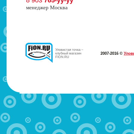
8 903
765-yy-yy
менеджер Москва
Уловистая точка –
2007-2016 ©
Улов
клубный магазин
FION.RU