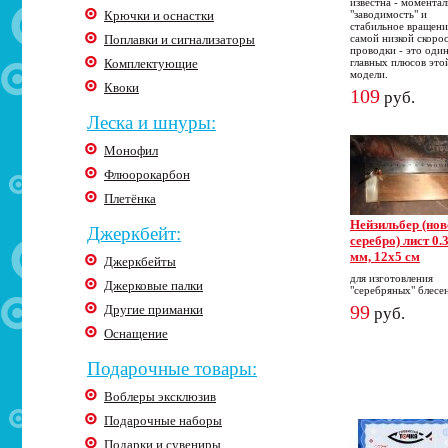
известна - моментал
Крючки и оснастки
"заводимость" и
стабильное вращени
Поплавки и сигнализаторы
самой низкой скоро
проводки - это один
Комплектующие
главных плюсов это
модели.
Квоки
109
руб.
Леска и шнуры:
Монофил
Флюорокарбон
Плетёнка
Нейзильбер (нов
Джеркбейт:
серебро) лист 0.
мм, 12х5 см
Джеркбейты
для изготовления
Джерковые палки
"серебряных" блесе
99
Другие приманки
руб.
Оснащение
Подарочные товары:
Воблеры эксклюзив
Подарочные наборы
Подарки и сувениры