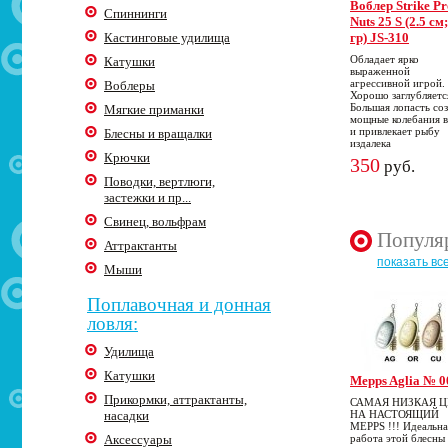
Воблер Strike Pr
Спиннинги
Nuts 25 S (2.5 см
Кастинговые удилища
гр) JS-310
Обладает ярко
Катушки
выраженной
агрессивной игрой.
Воблеры
Хорошо заглубляетс
Большая лопасть со
Мягкие приманки
мощные колебания 
и привлекает рыбу
Блесны и вращалки
издалека
Крючки
350
руб.
Поводки, вертлюги,
застежки и пр...
Свинец, вольфрам
Популя
Аттрактанты
показать вс
Мыши
Поплавочная и донная
ловля:
Удилища
Катушки
Mepps Aglia № 0
Прикормки, аттрактанты,
САМАЯ НИЗКАЯ 
насадки
НА НАСТОЯЩИЙ
MEPPS !!! Идеальна
Аксессуары
работа этой блесны