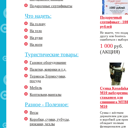
Подарочные сертификаты
Что надеть:
Подарочный
сертификат - 10
На голову
рублей
На тело
Не знаете, что пода
другу или боитесь
На руки
ошибиться с выбор
На ноги
1 000
руб.
(АКЦИЯ)
Туристические товары:
Газовое оборудование
Палатки, коврики и т.д.
Термосы,Термосумки,
посуда
Мебель
Cумка Kosadak
M10 набедренна
Коптильни,мангалы
стаканом для
спиннинга MTB
Разное - Полезное:
M10
Весы
Сумка с жёстким
держателем для уд
Коробки, сумки, тубусы,
и коробкой для при
обладает полным
рюкзаки, чехлы
функционалом для