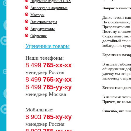
Надувные лодки из ПВХ
Аксессуары лодочные
Вопрос о качест
Моторы
Да, хочется в н
Электромоторы
Но к сожалению, 
Превращать наш 
Аккумуляторы
Поэтому в нашем
Обучение
бюджетные, так 
достойный спинни
Уцененные товары
воблер, и не сущ
Гарантия и возв
Наши телефоны:
8 499
765-xx-xx
В нашем рыболовн
обнаружения деф
менеджер Россия
удочку мы отпра
8 499
765-xy-xx
мелочевку отпра
8 499
765-yy-xy
Бесплатная дост
менеджер Москва
В нашем магазин
Причем, не толь
Мобильные:
Спасибо, что в
8 903
765-xy-xy
менеджер Россия